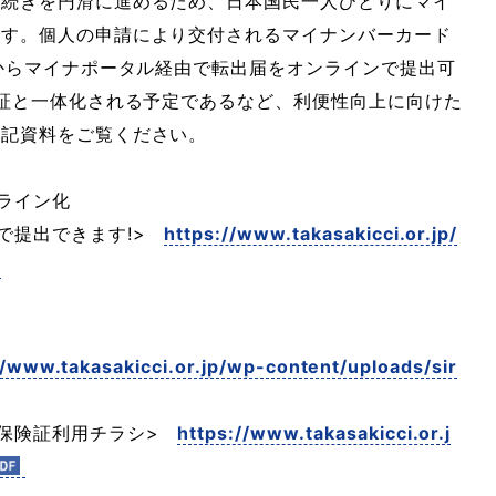
手続きを円滑に進めるため、日本国民一人ひとりにマイ
ます。個人の申請により交付されるマイナンバーカード
月からマイナポータル経由で転出届をオンラインで提出可
許証と一体化される予定であるなど、利便性向上に向けた
下記資料をご覧ください。
ライン化
で提出できます!>
https://www.takasakicci.or.jp/
//www.takasakicci.or.jp/wp-content/uploads/sir
康保険証利用チラシ>
https://www.takasakicci.or.j