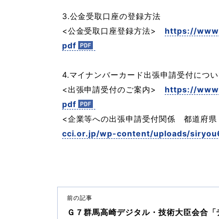
3.公金受取口座の登録方法
<公金受取口座登録方法>
https://www.
pdf
4.マイナンバーカード出張申請受付につい
<出張申請受付のご案内>
https://www.
pdf
<企業等への出張申請受付関係 都道府
cci.or.jp/wp-content/uploads/siryou
前の記事
Ｇ７群馬高崎デジタル・技術大臣会合「