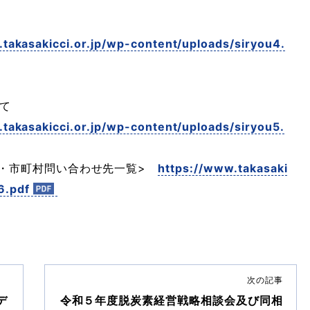
takasakicci.or.jp/wp-content/uploads/siryou4.
て
takasakicci.or.jp/wp-content/uploads/siryou5.
県・市町村問い合わせ先一覧>
https://www.takasaki
6.pdf
次の記事
デ
令和５年度脱炭素経営戦略相談会及び同相