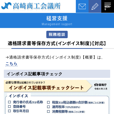
MEN
U
経営支援
Management support
税務相談
適格請求書等保存方式(インボイス制度)【対応】
→適格請求書等保存方式(インボイス制度)【概要】は、
こちら
インボイス記載事項チェック